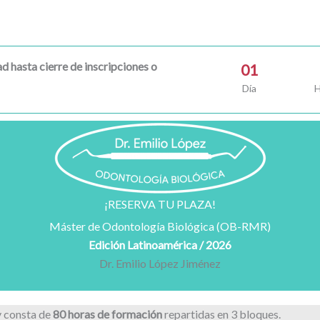
d hasta cierre de inscripciones o
01
Día
H
¡RESERVA TU PLAZA!
Máster de Odontología Biológica (OB-RMR)
Edición Latinoamérica / 2026
Dr. Emilio López Jiménez
 consta de
80 horas de formación
repartidas en 3 bloques.