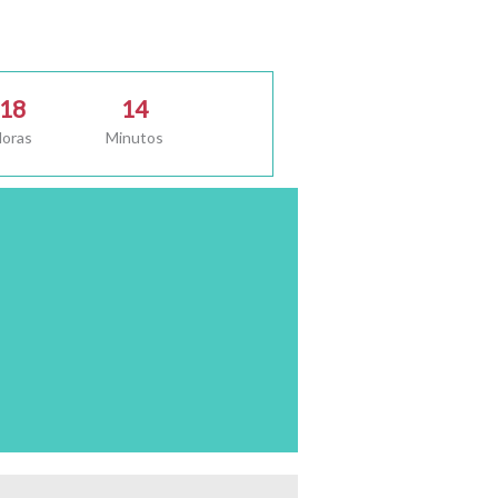
18
14
oras
Minutos