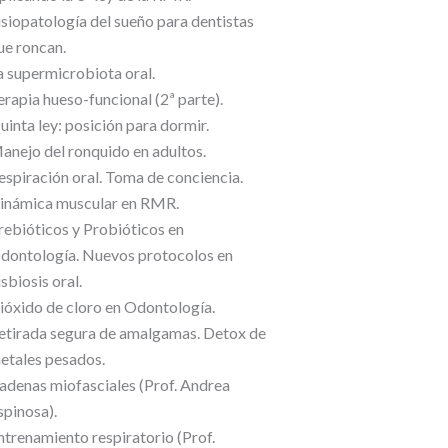
isiopatología del sueño para dentistas
ue roncan.
a supermicrobiota oral.
erapia hueso-funcional (2ª parte).
uinta ley: posición para dormir.
anejo del ronquido en adultos.
espiración oral. Toma de conciencia.
inámica muscular en RMR.
rebióticos y Probióticos en
dontología. Nuevos protocolos en
isbiosis oral.
ióxido de cloro en Odontología.
etirada segura de amalgamas. Detox de
etales pesados.
adenas miofasciales (Prof. Andrea
spinosa).
ntrenamiento respiratorio (Prof.