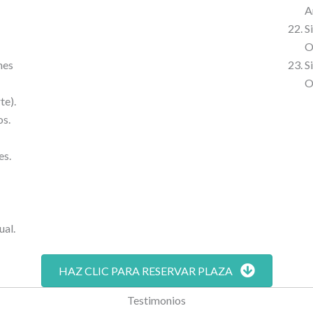
A
S
O
nes
S
O
te).
os.
es.
ual.
HAZ CLIC PARA RESERVAR PLAZA
Testimonios