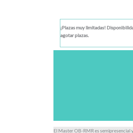
Ir
al
contenido
¡Plazas muy limitadas! Disponibilida
agotar plazas.
El Master OB-RMR es semipresencial y