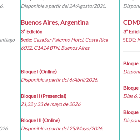
6.
Disponible a partir del 24/Agosto/2026.
Disponib
Buenos Aires, Argentina
CDMX
3ª Edición
3ª Edic
Santiago
Sede
:
CasaSur Palermo Hotel
, Costa Rica
SEDE:
N
6032, C1414 BTN, Buenos Aires.
Bloque 
Bloque I (Online)
Disponib
Disponible a partir del 6/Abril/2026.
Bloque I
Bloque II (Presencial)
Días 6, 
21,22 y 23 de mayo de
2026
.
Bloque I
Bloque III (Online)
Disponib
2026.
Disponible a partir del 25/Mayo/2026.