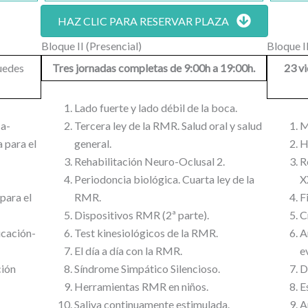
HAZ CLIC PARA RESERVAR PLAZA
Bloque II (Presencial)
Bloque II
uedes
Tres jornadas completas de 9:00h a 19:00h.
23 v
Lado fuerte y lado débil de la boca.
ca-
Tercera ley de la RMR. Salud oral y salud
M
 para el
general.
H
Rehabilitación Neuro-Oclusal 2.
R
Periodoncia biológica. Cuarta ley de la
X
para el
RMR.
F
Dispositivos RMR (2ª parte).
C
icación-
Test kinesiológicos de la RMR.
A
El día a día con la RMR.
e
ción
Síndrome Simpático Silencioso.
D
Herramientas RMR en niños.
E
Saliva continuamente estimulada.
A