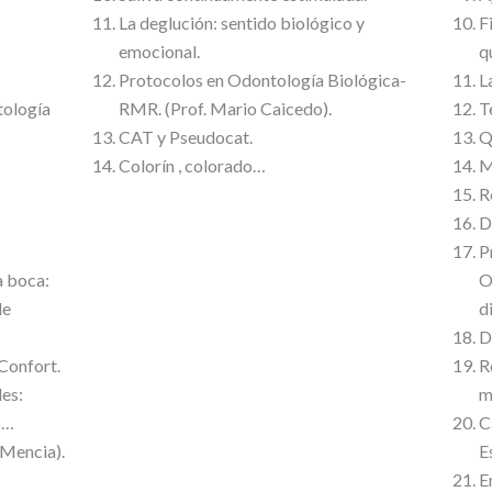
La deglución: sentido biológico y
F
emocional.
q
Protocolos en Odontología Biológica-
L
tología
RMR. (Prof. Mario Caicedo).
T
CAT y Pseudocat.
Q
Colorín , colorado…
M
R
D
P
a boca:
O
de
d
D
zConfort.
R
les:
m
s…
C
 Mencia).
E
E