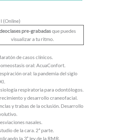
I (Online)
ideoclases pre-grabadas
que puedes
visualizar a tu ritmo.
aratón de casos clínicos.
omeostasis oral: AcuaConfort.
espiración oral: la pandemia del siglo
XI.
isiología respiratoria para odontólogos.
recimiento y desarrollo craneofacial.
nclas y trabas de la oclusión. Desarrollo
volutivo.
esviaciones nasales.
studio de la cara. 2ª parte.
plicando la 3ª ley de la RMR.