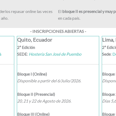
erlos repasar online las veces
⁠El
bloque II es presencial y muy 
 año.
en cada país.
- INSCRIPCIONES ABIERTAS -
Quito, Ecuador
Lima,
2ª Edición
2ª Edic
á
SEDE
:
Hostería San José de Puembo
Sede
:
D
Bloque I (Online)
Bloque 
Disponible a partir del 6/Julio/2026.
Disponib
Bloque II (Presencial)
Bloque 
20, 21 y 22 de Agosto de 2026.
Días 5,6
Bloque III (Online)
Bloque I